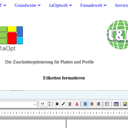
Z
Grundwerte
1aOptweb
Fassadeweb
Servic
rung für Platten und Profile
Etiketten formatieren